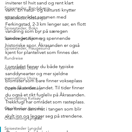
inviterer til hvit sand og rent klart 
Spisesteder, Randaberg
vann. En natur- og kultursti knytter 
strandområdet sammen med 
Spisesteder, Stavanger
Ferkingstad, 2-3 km lenger sør, en flott 
Spisesteder, Bokn
vandring som byr på særegen 
sandvegetasjon og spennende 
Spisesteder, Karmøy
historiske spor. Åkrasanden er også 
Spisesteder, Haugesund
kjent for plantelivet som finnes der. 
Rundreise
I området finner du både typiske 
opplevelser Utsira
sanddynearter og mer sjeldne 
overnatting Utsira
blomster som bare finner vokseplass 
noen få steder i landet. Til tider finner 
Opplevelser Kvitsøy
du også et rikt fugleliv på Åkrasanden. 
Overnatting Kvitsøy
Trekkfugl har området som rasteplass. 
Opplevelser Lyngdal
Her finner den mat i tangen som blir 
skylt inn og legger seg på strendene.
Overnatting Lyngdal
Spisesteder Lyngdal