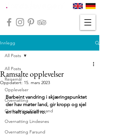
Innlegg
All Posts
All Posts
Ramsalte opplevelser
Reisemål
Oppdatert:
15. mars 2023
Opplevelser
Barbeint vandring i skjæringspunktet  
Overnatting
der hav møter land, gir kropp og sjel 
Overnatting Kristiansand
en helt spesiell ro.
Overnatting Lindesnes
Overnatting Farsund