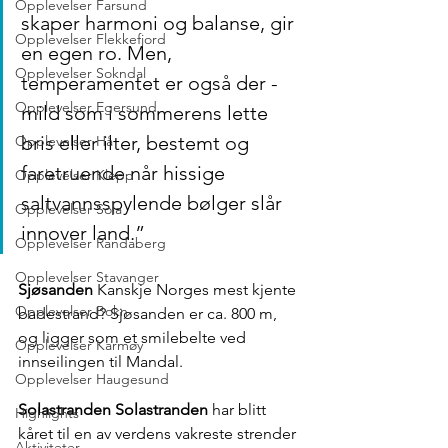
Opplevelser Farsund
skaper harmoni og balanse, gir 
Opplevelser Flekkefjord
en egen ro. Men, 
Opplevelser Sokndal
temperamentet er også der - 
Opplevelser Egersund
mild som i sommerens lette 
bris eller ilter, bestemt og 
Opplevelser Hå
faretruende når hissige 
Opplevelser Klepp
saltvannsspylende bølger slår 
Opplevelser Sola
innover land.”
Opplevelser Randaberg
Opplevelser Stavanger
Sjøsanden
 Kanskje Norges mest kjente 
Opplevelser Bokn
badestrand? Sjøsanden er ca. 800 m, 
og ligger som et smilebelte ved 
Opplevelser Karmøy
innseilingen til Mandal.
Opplevelser Haugesund
Solastranden Solastranden
 har blitt 
Highlights
kåret til en av verdens vakreste strender 
Aktiviteter