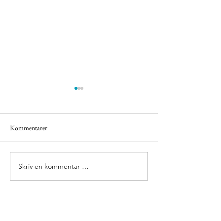
Kommentarer
Små Øyeblikk
Olavskirken Avalds
Skriv en kommentar …