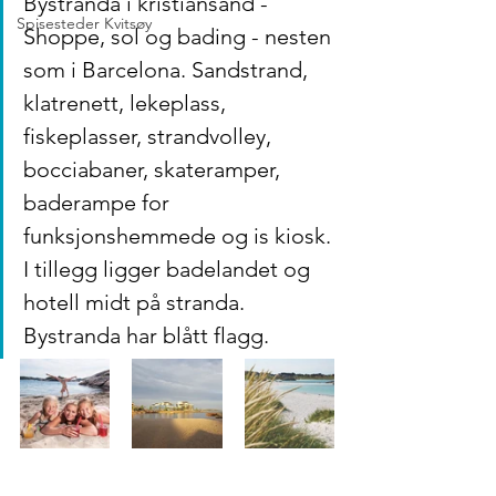
Bystranda i kristiansand - 
Spisesteder Kvitsøy
Shoppe, sol og bading - nesten 
som i Barcelona. Sandstrand, 
klatrenett, lekeplass, 
fiskeplasser, strandvolley, 
bocciabaner, skateramper, 
baderampe for 
funksjonshemmede og is kiosk. 
I tillegg ligger badelandet og 
hotell midt på stranda. 
Bystranda har blått flagg.