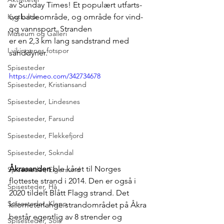
av Sunday Times! Et populært utfarts- 
Kystkultur
og badeområde, og område for vind- 
og vannsport. Stranden 
Museum og Galleri
er en 2,3 km lang sandstrand med 
I vikingenes fotspor
sanddyner. 
Spisesteder
https://vimeo.com/342734678
Spisesteder, Kristiansand
Spisesteder, Lindesnes
Spisesteder, Farsund
Spisesteder, Flekkefjord
Spisesteder, Sokndal
Åkrasanden
 ble kåret til Norges 
Spisesteder, Eigersund
flotteste strand i 2014. Den er også i 
Spisesteder, Hå
2020 tildelt Blått Flagg strand. Det 
Spisesteder, Klepp
kilometerlange strandområdet på Åkra 
består egentlig av 8 strender og 
Spisesteder, Sola