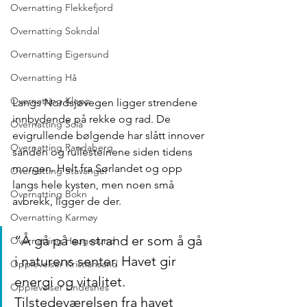
Overnatting Flekkefjord
Overnatting Sokndal
Overnatting Eigersund
Overnatting Hå
Overnatting Klepp
Langs Nordsjøvegen ligger strendene 
innbydende på rekke og rad. De 
Overnatting Sola
evigrullende bølgende har slått innover 
Overnatting Randaberg
sanden og rullesteinene siden tidens 
morgen. Helt fra Sørlandet og opp 
Overnatting Stavanger
langs hele kysten, men noen små 
Overnatting Bokn
avbrekk, ligger de der. 
Overnatting Karmøy
“Å gå på en strand er som å gå 
Overnatting Haugesund
i naturens senter. Havet gir 
Opplevelser Kristiansand
energi og vitalitet. 
Opplevelser Lindesnes
Tilstedeværelsen fra havet 