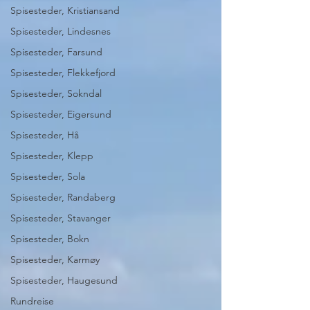
Spisesteder, Kristiansand
Spisesteder, Lindesnes
Spisesteder, Farsund
Spisesteder, Flekkefjord
Spisesteder, Sokndal
Spisesteder, Eigersund
Spisesteder, Hå
Spisesteder, Klepp
Spisesteder, Sola
Spisesteder, Randaberg
Spisesteder, Stavanger
Spisesteder, Bokn
Spisesteder, Karmøy
Spisesteder, Haugesund
Rundreise