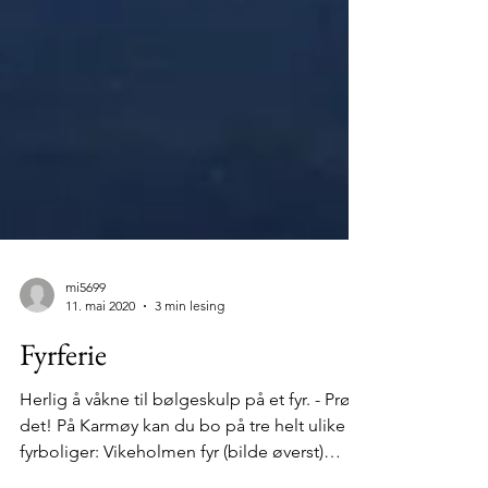
mi5699
11. mai 2020
3 min lesing
Fyrferie
Herlig å våkne til bølgeskulp på et fyr. - Prøv
det! På Karmøy kan du bo på tre helt ulike