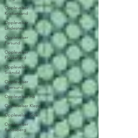
Opplevelser
Kristiansand
Opplevelser
Lindesnes
Opplevelser
Farsund
Opplevelser
Flekkefjord
Opplevelser
Sokndal
Opplevelser
Egersund
Opplevelser Hå
Opplevelser Klepp
Opplevelser Sola
Opplevelser
Randaberg