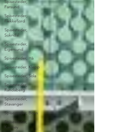
Spisesteder,
Farsund
Spisesteder,
Flekkefjord
Spisesteder,
Sokndal
Spisesteder,
Eigersund
Spisesteder, Hå
Spisesteder, Klepp
Spisesteder, Sola
Spisesteder,
Randaberg
Spisesteder,
Stavanger
Spisesteder, Bokn
Spisesteder,
Karmøy