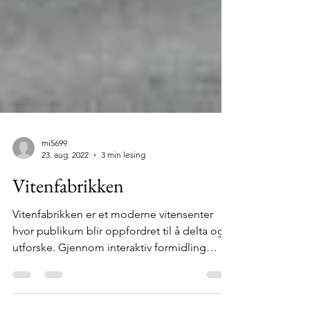
mi5699
23. aug. 2022
3 min lesing
Vitenfabrikken
Vitenfabrikken er et moderne vitensenter
hvor publikum blir oppfordret til å delta og
utforske. Gjennom interaktiv formidling
ønsker...