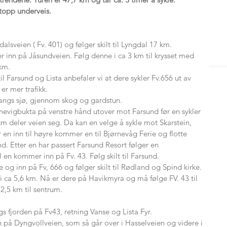
 stopp underveis.
alsveien ( Fv. 401) og følger skilt til Lyngdal 17 km.
r inn på Jåsundveien. Følg denne i ca 3 km til krysset med
 km.
il Farsund og Lista anbefaler vi at dere sykler Fv.656 ut av
 er mer trafikk.
 langs sjø, gjennom skog og gardstun.
enevigbukta på venstre hånd utover mot Farsund før en sykler
km deler veien seg. Da kan en velge å sykle mot Skarstein,
ar en inn til høyre kommer en til Bjørnevåg Ferie og flotte
d. Etter en har passert Farsund Resort følger en
l en kommer inn på Fv. 43. Følg skilt til Farsund.
re og inn på Fv, 666 og følger skilt til Rødland og Spind kirke.
 i ca 5,6 km. Nå er dere på Havikmyra og må følge FV. 43 til
2,5 km til sentrum.
gs fjorden på Fv43, retning Vanse og Lista Fyr.
n på Dyngvollveien, som så går over i Hasselveien og videre i