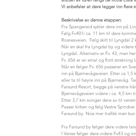
Vi anbefaler at dere legger inn flere
Beskrivelse av denne etappen:
Fra Spangereid sykler dere inn på Lind
Følg Fv401i ca. 11 km til dere komme
Rosnesveien. Følg skilt til Lyngdal 2
Når en skal fra Lyngdal by og videre t
Lyngdal. Alternativ er Fv. 43, men her
Fv. 656 er en smal og flott strekning
Når en følger Fv. 656 passerer en Sv
inn på Bjørnevågsveien. Etter ca 1,5 
eller ta til høyre inn på Bjørnevåg. T
Farsund Resort, begge på venstre hån
Bjørnevågsveien videre i ca. 4,5 km ti
Etter 3,7 km svinger dere av til venst
Passer kirken og følg Vestre Spindvei
Farsund by. Noe mer trafikk men kun 
Fra Farsund by følger dere videre lan
I Vanse følger dere videre Fv43 og in