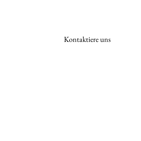
Lesen Sie das 
online
Kontaktiere uns
Nordsjøvegen
Grenseveien 21, 4313 Sandnes
Telefon: 47 30 70 75
E-post:
post@nordsjovegen.no