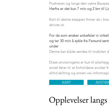
Postveien og langs den vakre Bausjes
Herfra er det kun 7 min og 2 km til L
Kart til denne etappen finner du i kn
skrives ut.
For de som ønsker anbefaler vi virkel
og tar 30 min å sykle fra Farsund sent
under
Denne kan både sendes til mobilen di
Disse anvisningene er kun til planleg
annet fører til at forholdene avviker 
alltid skilting og annen vei-informasj
KART
AVSTIK
Opplevelser langs