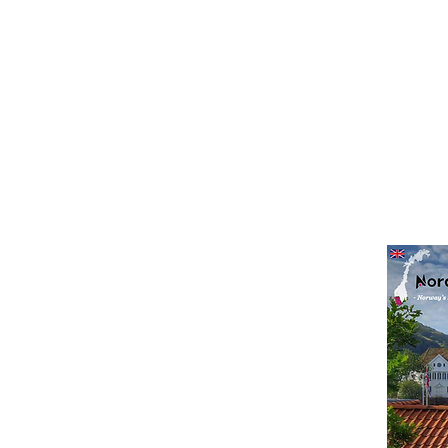
r
tet die
issen. Ob Sie sich
onat Zeit nehmen -
 Sie eine große