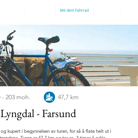
Ziel
Erfahrungen
Mit dem Fahrrad
Unterkunft
Rundfa
 - 203 moh.
47,7 km
a Lyngdal - Farsund
g kupert i begynnelsen av turen, for så å flate helt ut i
 strendene. Turen er 47,7 km og tar ca. 3 timer å sykle.