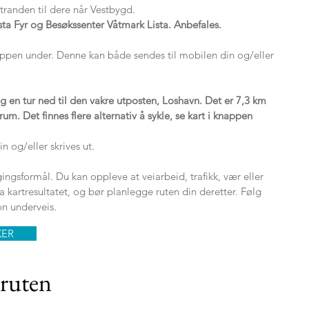
tranden til dere når Vestbygd.
ista Fyr og Besøkssenter Våtmark Lista. Anbefales.
appen under.
Denne kan både sendes til mobilen din og/eller
ig en tur ned til den vakre utposten, Loshavn. Det er 7,3 km
rum. Det finnes flere alternativ å sykle, se kart i knappen
n og/eller skrives ut.
gingsformål. Du kan oppleve at veiarbeid, trafikk, vær eller
fra kartresultatet, og bør planlegge ruten din deretter. Følg
on underveis.
KER
 ruten