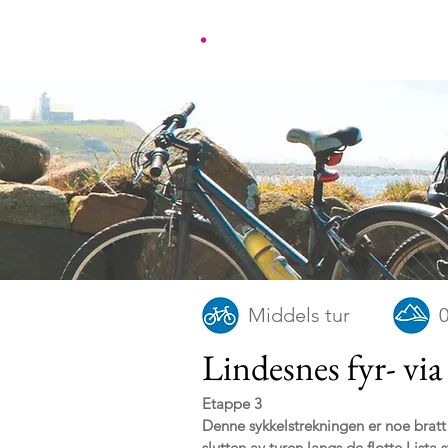
Middels tur
0
Lindesnes fyr- vi
Etappe 3
Denne sykkelstrekningen er noe bratt o
slutten av turen langs de flotte Lista