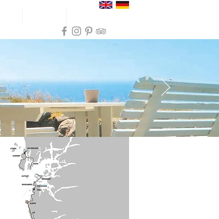
hrten
Inspiration
More